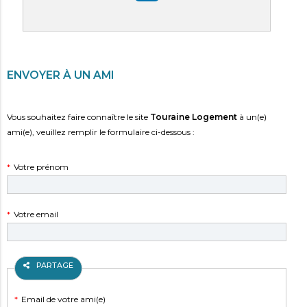
PARTAGER SUR LINKEDIN
ENVOYER À UN AMI
Vous souhaitez faire connaître le site
Touraine Logement
à un(e)
ami(e), veuillez remplir le formulaire ci-dessous :
Champ
*
Votre prénom
obligatoire
Champ
*
Votre email
obligatoire
PARTAGE
Champ
*
Email de votre ami(e)