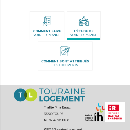
Aller
au
contenu
COMMENT FAIRE
L'ÉTUDE DE
VOTRE DEMANDE
VOTRE DEMANDE
COMMENT SONT ATTRIBUÉS
LES LOGEMENTS
11 allée Pina Bausch
37200 TOURS
tél. 02 47 70 18 00
©2026 Touraine Logement