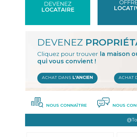
OFFR
EN
DEVENEZ
LOCATI
LOCATAIRE
INDRE-
ET-
LOIRE
DEVENEZ
PROPRIÉT
Cliquez pour trouver
la maison o
qui vous convient !
ACHAT DANS
L'ANCIEN
ACHAT 
NOUS CONNAÎTRE
NOUS CON
@To