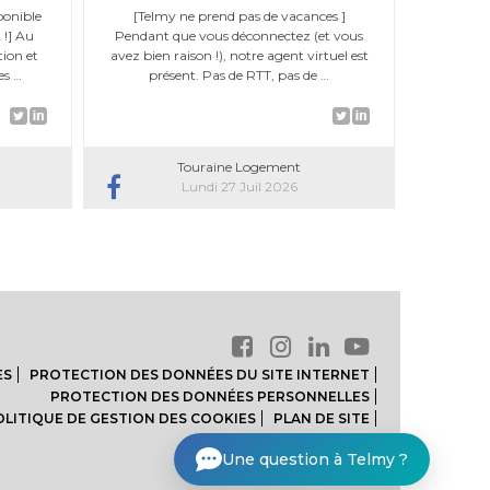
ponible
[Telmy ne prend pas de vacances ]
 !] Au
Pendant que vous déconnectez (et vous
ion et
avez bien raison !), notre agent virtuel est
es …
présent. Pas de RTT, pas de …
Touraine Logement
Lundi 27 Juil 2026
Aller
au
ES
PROTECTION DES DONNÉES DU SITE INTERNET
contenu
PROTECTION DES DONNÉES PERSONNELLES
OLITIQUE DE GESTION DES COOKIES
PLAN DE SITE
Paramètre des cookies