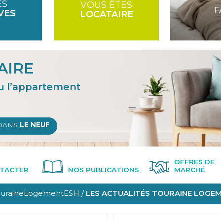
ES
VOUS ÊTES
F
VES
LOCATAIRE
AIRE
u l’appartement
DANS
LE NEUF
OFFRES DE
TACTER
NOS PUBLICATIONS
MARCHÉ
uraineLogementESH /
LES ACTUALITÉS TOURAINE LOGE