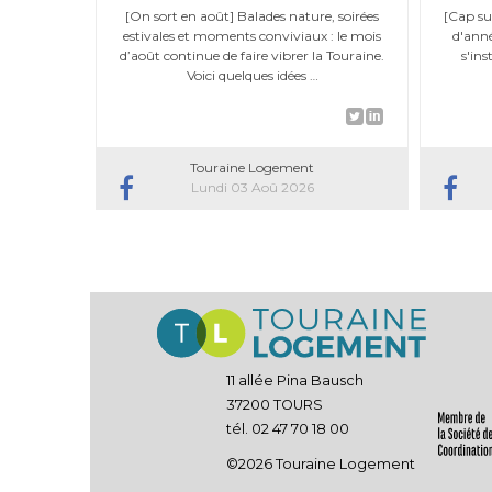
[On sort en août] Balades nature, soirées
[Cap su
estivales et moments conviviaux : le mois
d'anné
d’août continue de faire vibrer la Touraine.
s'ins
Voici quelques idées …
Touraine Logement
Lundi 03 Aoû 2026
11 allée Pina Bausch
37200 TOURS
tél. 02 47 70 18 00
©2026 Touraine Logement