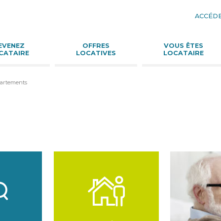
ACCÉDE
Aller
au
conte
EVENEZ
OFFRES
VOUS ÊTES
CATAIRE
LOCATIVES
LOCATAIRE
partements