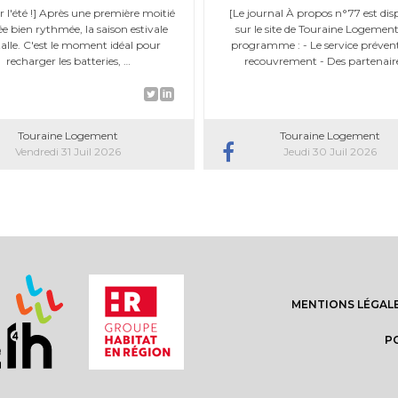
r l'été !] Après une première moitié
[Le journal À propos n°77 est dis
e bien rythmée, la saison estivale
sur le site de Touraine Logement
talle. C'est le moment idéal pour
programme : - Le service prévent
recharger les batteries, …
recouvrement - Des partenair
Touraine Logement
Touraine Logement
Vendredi 31 Juil 2026
Jeudi 30 Juil 2026
Aller
MENTIONS LÉGAL
au
contenu
P