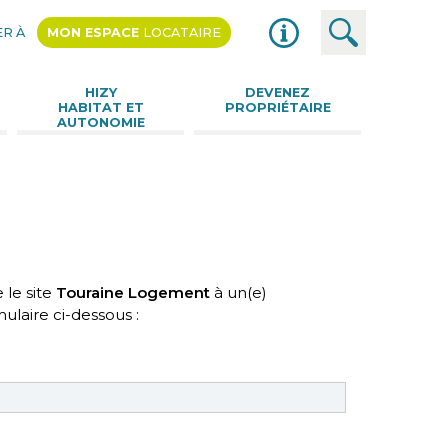
R À
MON ESPACE
LOCATAIRE
nu
HIZY
DEVENEZ
HABITAT ET
PROPRIÉTAIRE
AUTONOMIE
 le site
Touraine Logement
à un(e)
mulaire ci-dessous :