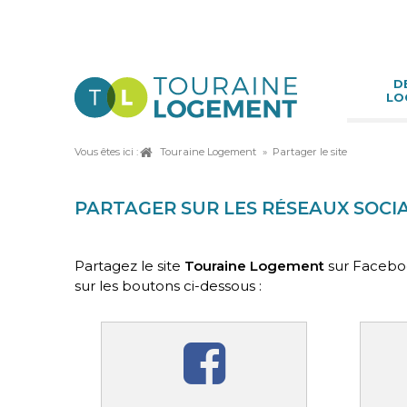
Aller
D
LO
au
contenu
Vous êtes ici :
Touraine Logement
Partager le site
PARTAGE
PARTAGER SUR LES RÉSEAUX SOCI
Partagez le site
Touraine Logement
sur Faceboo
sur les boutons ci-dessous :