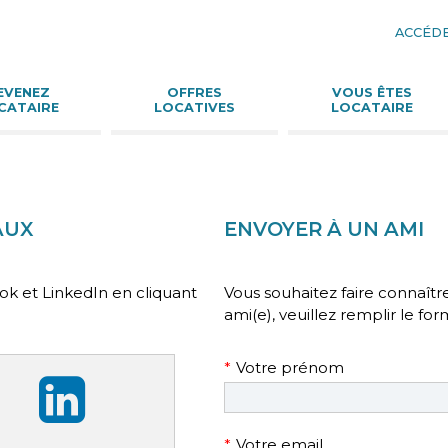
ACCÉDE
Aller
au
conte
EVENEZ
OFFRES
VOUS ÊTES
CATAIRE
LOCATIVES
LOCATAIRE
AUX
ENVOYER À UN AMI
k et LinkedIn en cliquant
Vous souhaitez faire connaître
ami(e), veuillez remplir le for
Champ
*
Votre prénom
obligatoire
Champ
*
Votre email