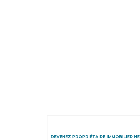
Aller
au
contenu
DEVENEZ PROPRIÉTAIRE IMMOBILIER N