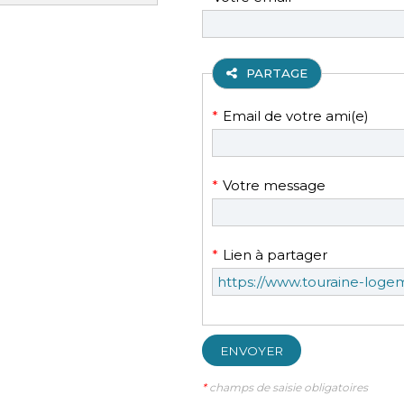
obligatoire
PARTAGER SUR
LINKEDIN
PARTAGE
Champ
*
Email de votre ami(e)
obligatoire
Champ
*
Votre message
obligatoire
Champ
*
Lien à partager
obligatoire
ENVOYER
*
champs de saisie obligatoires