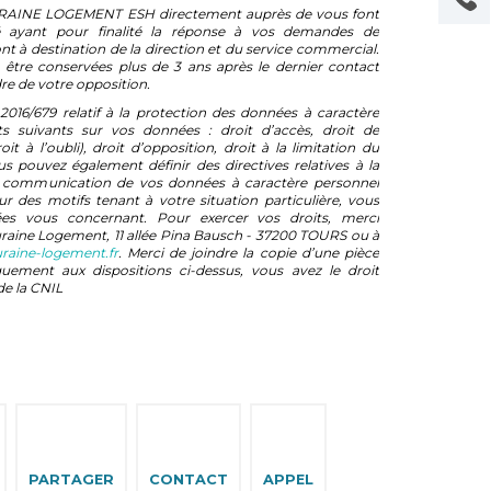
OURAINE LOGEMENT ESH directement auprès de vous font
sé ayant pour finalité la réponse à vos demandes de
t à destination de la direction et du service commercial.
 être conservées plus de 3 ans après le dernier contact
re de votre opposition.
6/679 relatif à la protection des données à caractère
ts suivants sur vos données : droit d’accès, droit de
roit à l’oubli), droit d’opposition, droit à la limitation du
ous pouvez également définir des directives relatives à la
la communication de vos données à caractère personnel
r des motifs tenant à votre situation particulière, vous
es vous concernant. Pour exercer vos droits, merci
uraine Logement, 11 allée Pina Bausch - 37200 TOURS ou à
aine-logement.fr
. Merci de joindre la copie d’une pièce
uement aux dispositions ci-dessus, vous avez le droit
de la CNIL
PARTAGER
CONTACT
APPEL